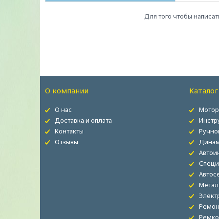
Для того чтобы написат
О компании
Каталог
О нас
Мотор
Доставка и оплата
Инстр
Контакты
Ручно
Отзывы
Динам
Автои
Специ
Автос
Метал
Элект
Ремон
Ремко