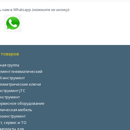
ь нам в Whatsapp
(нажмите на иконку):
 товаров
ная группа
умент пневматический
й инструмент
ометрические ключи
нструмент JTC
нструмент
ервисное оборудование
лическая мебель
роинструмент
т, сервис и ТО
мплекты для