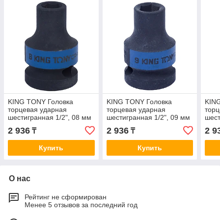
KING TONY Головка
KING TONY Головка
KIN
торцевая ударная
торцевая ударная
торц
шестигранная 1/2", 08 мм
шестигранная 1/2", 09 мм
шест
KING TONY 453508M
KING TONY 453509M
KIN
2 936
2 936
2 9
₸
₸
Купить
Купить
О нас
Рейтинг не сформирован
Менее 5 отзывов за последний год