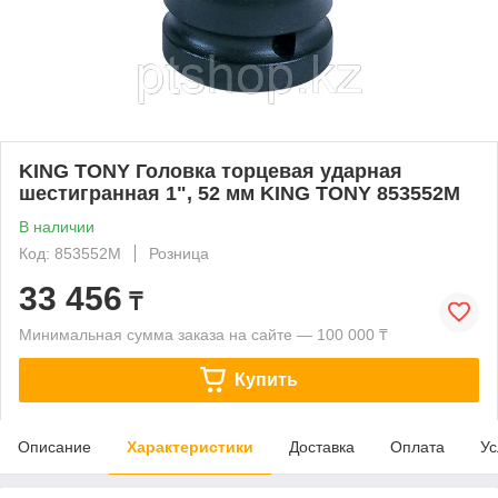
KING TONY Головка торцевая ударная
шестигранная 1", 52 мм KING TONY 853552M
В наличии
Код: 853552M
Розница
33 456
₸
Минимальная сумма заказа на сайте — 100 000 ₸
Купить
Описание
Характеристики
Доставка
Оплата
Ус