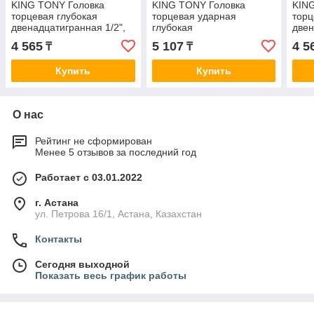
KING TONY Головка
KING TONY Головка
KIN
торцевая глубокая
торцевая ударная
торц
двенадцатигранная 1/2",
глубокая
двен
11 мм KING TONY
двенадцатигранная 1/2", 8
15 
4 565
5 107
4 5
₸
₸
423011M
мм KING TONY 443008M
423
Купить
Купить
О нас
Рейтинг не сформирован
Менее 5 отзывов за последний год
Работает с 03.01.2022
г. Астана
ул. Петрова 16/1, Астана, Казахстан
Контакты
Сегодня выходной
Показать весь график работы