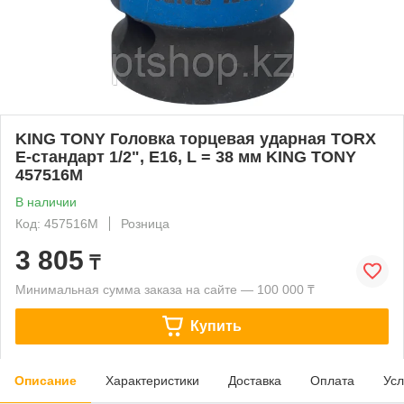
KING TONY Головка торцевая ударная TORX
Е-стандарт 1/2", E16, L = 38 мм KING TONY
457516M
В наличии
Код: 457516M
Розница
3 805
₸
Минимальная сумма заказа на сайте — 100 000 ₸
Купить
Описание
Характеристики
Доставка
Оплата
Усл