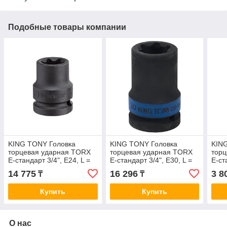
Подобные товары компании
KING TONY Головка
KING TONY Головка
KIN
торцевая ударная TORX
торцевая ударная TORX
тор
Е-стандарт 3/4", E24, L =
Е-стандарт 3/4", E30, L =
Е-ст
56 мм KING TONY
56 мм KING TONY
38 
14 775
16 296
3 8
₸
₸
657524M
657530M
457
Купить
Купить
О нас