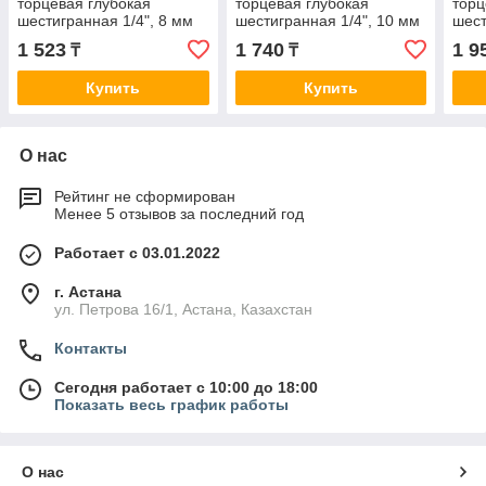
торцевая глубокая
торцевая глубокая
торц
шестигранная 1/4", 8 мм
шестигранная 1/4", 10 мм
шест
KING TONY 223508M
KING TONY 223510M
KIN
1 523
1 740
1 9
₸
₸
Купить
Купить
О нас
Рейтинг не сформирован
Менее 5 отзывов за последний год
Работает с 03.01.2022
г. Астана
ул. Петрова 16/1, Астана, Казахстан
Контакты
Сегодня работает с 10:00 до 18:00
Показать весь график работы
О нас