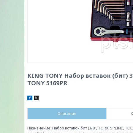
KING TONY Набор вставок (бит) 3/
TONY 5169PR
Описание
Х
Назначение: Набор вставок бит (3/8", TORX, SPLINE, H