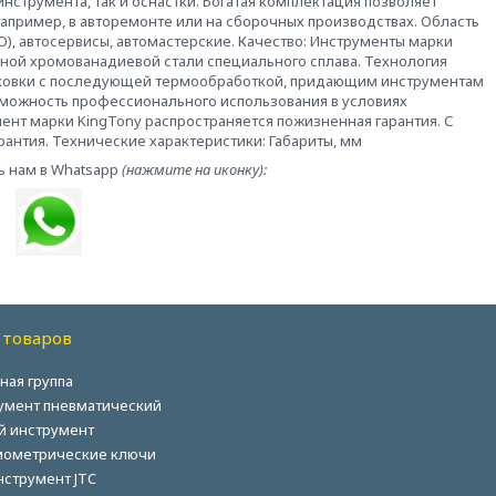
нструмента, так и оснастки. Богатая комплектация позволяет
например, в авторемонте или на сборочных производствах. Область
), автосервисы, автомастерские. Качество: Инструменты марки
ной хромованадиевой стали специального сплава. Технология
й ковки с последующей термообработкой, придающим инструментам
зможность профессионального использования в условиях
мент марки KingTony распространяется пожизненная гарантия. С
антия. Технические характеристики: Габариты, мм
ь нам в Whatsapp
(нажмите на иконку):
 товаров
ная группа
умент пневматический
й инструмент
ометрические ключи
нструмент JTC