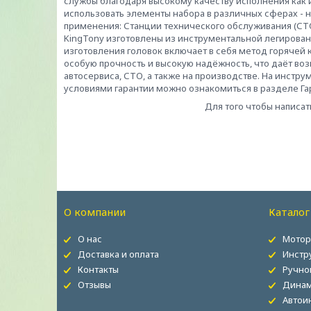
службы благодаря высокому качеству исполнения как и
использовать элементы набора в различных сферах - 
применения: Станции технического обслуживания (СТО
KingTony изготовлены из инструментальной легирован
изготовления головок включает в себя метод горяче
особую прочность и высокую надёжность, что даёт во
автосервиса, СТО, а также на производстве. На инстру
условиями гарантии можно ознакомиться в разделе Гар
Для того чтобы написат
О компании
Каталог
О нас
Мотор
Доставка и оплата
Инстр
Контакты
Ручно
Отзывы
Динам
Автои