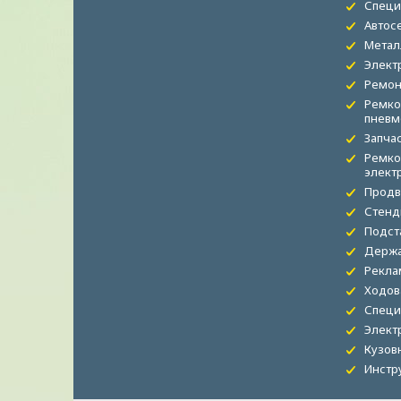
Специ
Автос
Метал
Элект
Ремон
Ремко
пневм
Запча
Ремко
элект
Продв
Стенд
Подст
Держа
Рекла
Ходов
Специ
Элект
Кузов
Инстр