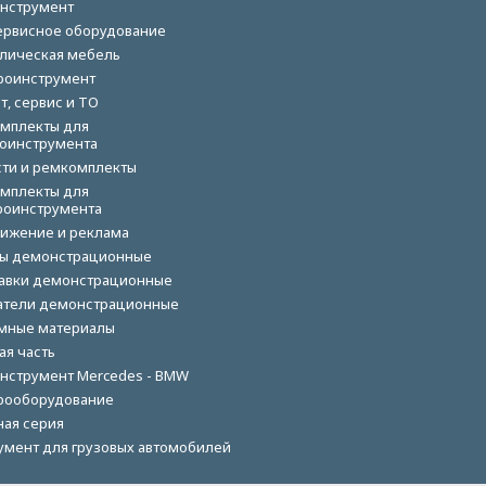
нструмент
ервисное оборудование
лическая мебель
роинструмент
т, сервис и ТО
мплекты для
оинструмента
сти и ремкомплекты
мплекты для
роинструмента
ижение и реклама
ы демонстрационные
авки демонстрационные
тели демонстрационные
мные материалы
ая часть
нструмент Mercedes - BMW
рооборудование
ная серия
умент для грузовых автомобилей