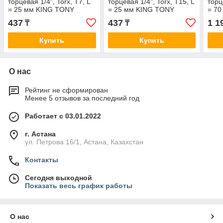
торцевая 1/4", Torx, T7, L
торцевая 1/4", Torx, T15, L
торц
= 25 мм KING TONY
= 25 мм KING TONY
= 70
102507T
102515T
KIN
437
437
1 1
₸
₸
Купить
Купить
О нас
Рейтинг не сформирован
Менее 5 отзывов за последний год
Работает с 03.01.2022
г. Астана
ул. Петрова 16/1, Астана, Казахстан
Контакты
Сегодня выходной
Показать весь график работы
О нас