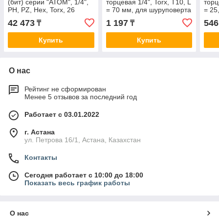
(бит) серии "АТОМ", 1/4",
торцевая 1/4", Torx, Т10, L
торц
PH, PZ, Hex, Torx, 26
= 70 мм, для шуруповерта
= 25
предметов KING TONY
KING TONY 717010T
TON
42 473
1 197
546
₸
₸
1026CQ-AM
Купить
Купить
О нас
Рейтинг не сформирован
Менее 5 отзывов за последний год
Работает с 03.01.2022
г. Астана
ул. Петрова 16/1, Астана, Казахстан
Контакты
Сегодня работает с 10:00 до 18:00
Показать весь график работы
О нас