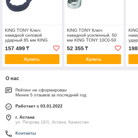
KING TONY Ключ
KING TONY Ключ
KIN
накидной силовой
накидной усиленный, 50
наки
ударный 85 мм KING
мм KING TONY 10C0-50
уда
TONY 10B0-85
TON
157 499
52 355
198
₸
₸
Купить
Купить
О нас
Рейтинг не сформирован
Менее 5 отзывов за последний год
Работает с 03.01.2022
г. Астана
ул. Петрова 16/1, Астана, Казахстан
Контакты