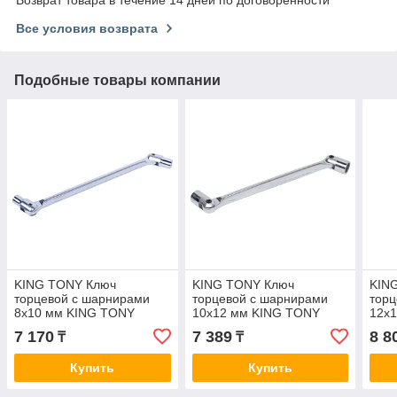
Все условия возврата
Подобные товары компании
KING TONY Ключ
KING TONY Ключ
KIN
торцевой с шарнирами
торцевой с шарнирами
торц
8x10 мм KING TONY
10x12 мм KING TONY
12x
19100810
19101012
191
7 170
7 389
8 8
₸
₸
Купить
Купить