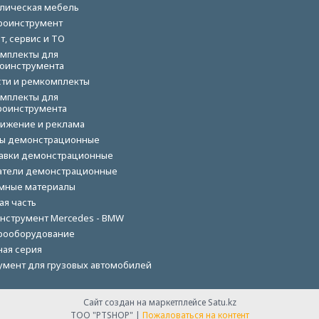
лическая мебель
роинструмент
т, сервис и ТО
мплекты для
оинструмента
сти и ремкомплекты
мплекты для
роинструмента
ижение и реклама
ы демонстрационные
авки демонстрационные
тели демонстрационные
мные материалы
ая часть
нструмент Mercedes - BMW
рооборудование
ная серия
умент для грузовых автомобилей
Сайт создан на маркетплейсе
Satu.kz
ТОО "PTSHOP" |
Пожаловаться на контент