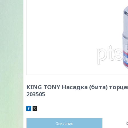
KING TONY Насадка (бита) торцев
203505
Описание
Х