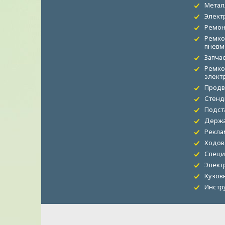
Метал
Элект
Ремон
Ремко
пневм
Запча
Ремко
элект
Продв
Стенд
Подст
Держа
Рекла
Ходов
Специ
Элект
Кузов
Инстр