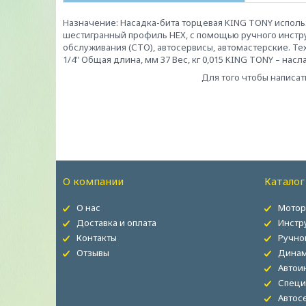
Назначение: Насадка-бита торцевая KING TONY испо
шестигранный профиль HEX, с помощью ручного инстру
обслуживания (СТО), автосервисы, автомастерские. Т
1/4" Общая длина, мм 37 Вес, кг 0,015 KING TONY – нас
Для того чтобы написат
О компании
Каталог
О нас
Мотор
Доставка и оплата
Инстр
Контакты
Ручно
Отзывы
Динам
Автои
Специ
Автос