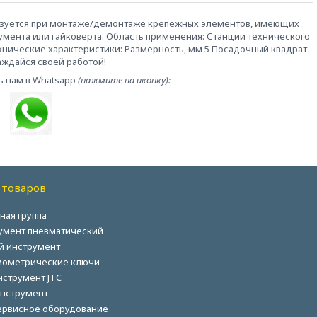
льзуется при монтаже/демонтаже крепежных элементов, имеющих
мента или гайковерта. Область применения: Станции технического
ехнические характеристики: Размерность, мм 5 Посадочный квадрат
лаждайся своей работой!
ь нам в Whatsapp
(нажмите на иконку):
 товаров
ная группа
умент пневматический
й инструмент
ометрические ключи
нструмент JTC
нструмент
ервисное оборудование