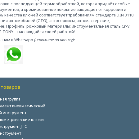
ковки с последующей термообработкой, которая придаёт особые
трументов, а хромированное покрытие защищает от коррозии и
ь качества ключей соответствует требованиям стандарта DIN 3110.
ия автомобилей (СТО), автосервисы, автомастерские,
е. Профиль: рожковый Материалы: инструментальная сталь Cr-V,
ING TONY – наслаждайся своей работой!
ь нам в Whatsapp
(нажмите на иконку):
 товаров
ная группа
умент пневматический
й инструмент
ометрические ключи
нструмент JTC
нструмент