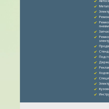
Автос
Метал
Элект
Ремон
Ремко
пневм
Запча
Ремко
элект
Продв
Стенд
Подст
Держа
Рекла
Ходов
Специ
Элект
Кузов
Инстр