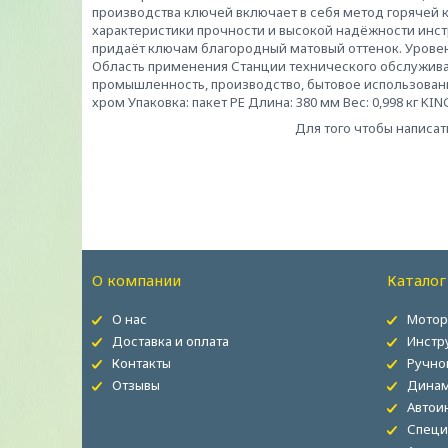
производства ключей включает в себя метод горячей 
характеристики прочности и высокой надёжности инс
придаёт ключам благородный матовый оттенок. Уровен
Область применения Станции технического обслуживан
промышленность, производство, бытовое использовани
хром Упаковка: пакет PE Длина: 380 мм Вес: 0,998 кг K
Для того чтобы написат
О компании
Каталог
О нас
Мотор
Доставка и оплата
Инстр
Контакты
Ручно
Отзывы
Динам
Автои
Специ