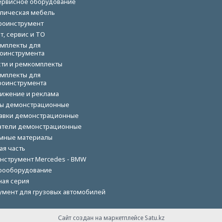
ервисное оборудование
лическая мебель
роинструмент
т, сервис и ТО
мплекты для
оинструмента
сти и ремкомплекты
мплекты для
роинструмента
ижение и реклама
ы демонстрационные
авки демонстрационные
тели демонстрационные
мные материалы
ая часть
нструмент Mercedes - BMW
рооборудование
ная серия
умент для грузовых автомобилей
Сайт создан на маркетплейсе
Satu.kz