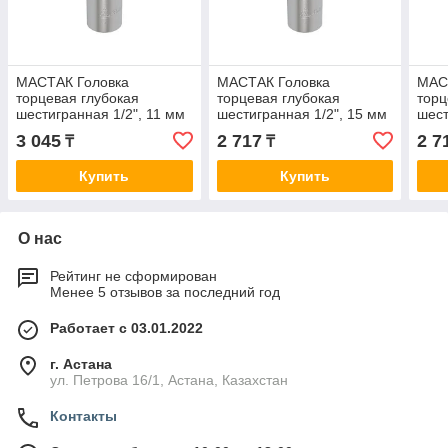
МАСТАК Головка
МАСТАК Головка
МАС
торцевая глубокая
торцевая глубокая
торц
шестигранная 1/2", 11 мм
шестигранная 1/2", 15 мм
шест
МАСТАК 001-40011
МАСТАК 001-40015
МАС
3 045
2 717
2 7
₸
₸
Купить
Купить
О нас
Рейтинг не сформирован
Менее 5 отзывов за последний год
Работает с 03.01.2022
г. Астана
ул. Петрова 16/1, Астана, Казахстан
Контакты