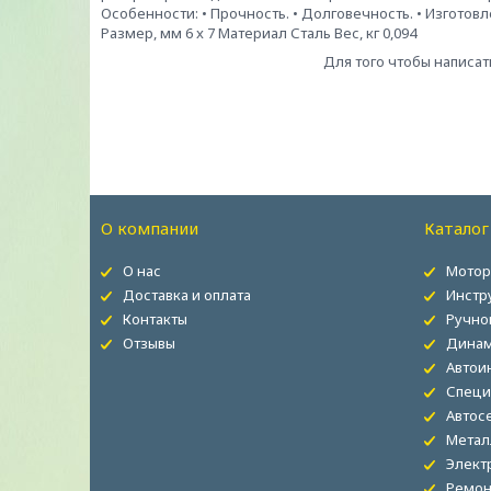
Особенности: • Прочность. • Долговечность. • Изготов
Размер, мм 6 x 7 Материал Сталь Вес, кг 0,094
Для того чтобы написат
О компании
Каталог
О нас
Мотор
Доставка и оплата
Инстр
Контакты
Ручно
Отзывы
Динам
Автои
Специ
Автос
Метал
Элект
Ремон