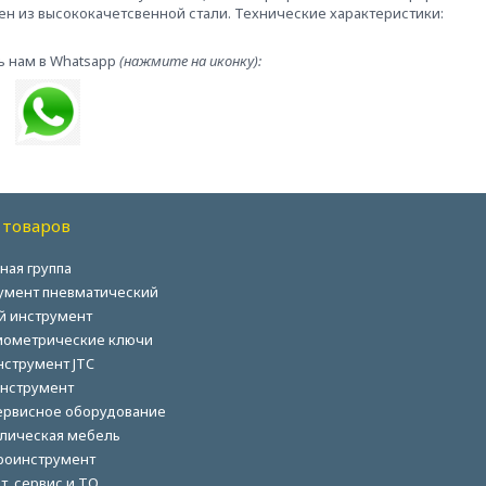
лен из высококачетсвенной стали. Технические характеристики:
ь нам в Whatsapp
(нажмите на иконку):
 товаров
ная группа
умент пневматический
й инструмент
ометрические ключи
нструмент JTC
нструмент
ервисное оборудование
лическая мебель
роинструмент
т, сервис и ТО