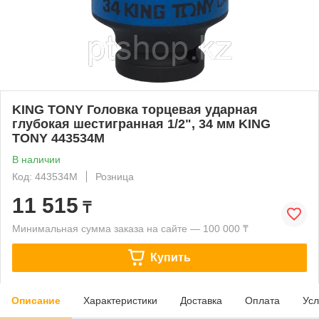
KING TONY Головка торцевая ударная
глубокая шестигранная 1/2", 34 мм KING
TONY 443534M
В наличии
Код: 443534M
Розница
11 515
₸
Минимальная сумма заказа на сайте — 100 000 ₸
Купить
Описание
Характеристики
Доставка
Оплата
Усл