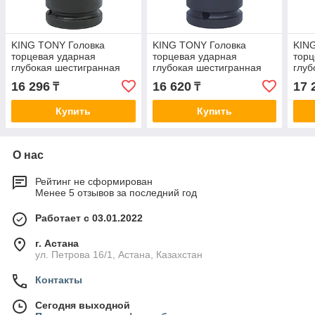
KING TONY Головка
KING TONY Головка
KIN
торцевая ударная
торцевая ударная
торц
глубокая шестигранная
глубокая шестигранная
глуб
3/4", 30 мм KING TONY
3/4", 32 мм KING TONY
3/4"
16 296
16 620
17 
₸
₸
643530M
643532M
643
Купить
Купить
О нас
Рейтинг не сформирован
Менее 5 отзывов за последний год
Работает с 03.01.2022
г. Астана
ул. Петрова 16/1, Астана, Казахстан
Контакты
Сегодня выходной