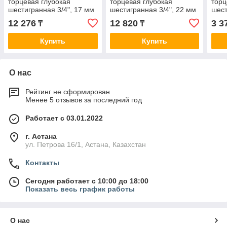
торцевая глубокая
торцевая глубокая
торц
шестигранная 3/4", 17 мм
шестигранная 3/4", 22 мм
шест
KING TONY 623517M
KING TONY 623522M
KIN
12 276
12 820
3 3
₸
₸
Купить
Купить
О нас
Рейтинг не сформирован
Менее 5 отзывов за последний год
Работает с 03.01.2022
г. Астана
ул. Петрова 16/1, Астана, Казахстан
Контакты
Сегодня работает с 10:00 до 18:00
Показать весь график работы
О нас