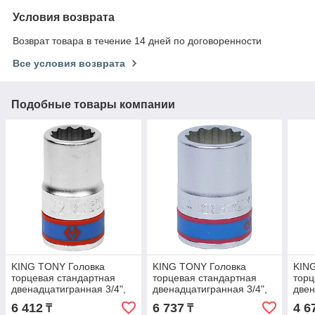
Условия возврата
Возврат товара в течение 14 дней по договоренности
Все условия возврата
Подобные товары компании
KING TONY Головка
KING TONY Головка
KIN
торцевая стандартная
торцевая стандартная
торц
двенадцатигранная 3/4",
двенадцатигранная 3/4",
двен
22 мм KING TONY
24 мм KING TONY
26 
6 412
6 737
4 6
₸
₸
633022M
633024M
433