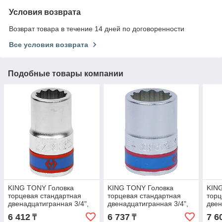
Условия возврата
Возврат товара в течение 14 дней по договоренности
Все условия возврата
Подобные товары компании
KING TONY Головка
KING TONY Головка
KIN
торцевая стандартная
торцевая стандартная
торц
двенадцатигранная 3/4",
двенадцатигранная 3/4",
двен
22 мм KING TONY
24 мм KING TONY
27 
6 412
6 737
7 6
₸
₸
633022M
633024M
633