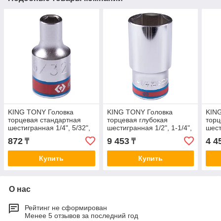
KING TONY Головка
KING TONY Головка
KIN
торцевая стандартная
торцевая глубокая
торц
шестигранная 1/4", 5/32",
шестигранная 1/2", 1-1/4",
шест
дюймовая KING TONY
дюймовая KING TONY
дюй
872
9 453
4 4
₸
₸
233505S
423540S
423
Купить
Купить
О нас
Рейтинг не сформирован
Менее 5 отзывов за последний год