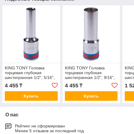
KING TONY Головка
KING TONY Головка
KIN
торцевая глубокая
торцевая глубокая
торц
шестигранная 1/2", 5/16",
шестигранная 1/2", 9/16",
шест
дюймовая KING TONY
дюймовая KING TONY
дюй
4 455
4 455
1 5
₸
₸
423510S
423518S
223
Купить
Купить
О нас
Рейтинг не сформирован
Менее 5 отзывов за последний год