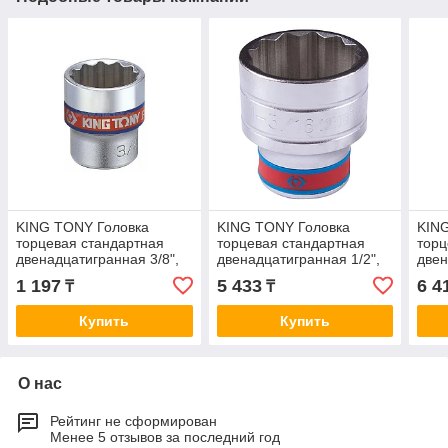
KING TONY Головка
KING TONY Головка
KIN
торцевая стандартная
торцевая стандартная
торц
двенадцатигранная 3/8",
двенадцатигранная 1/2",
двен
15/32", дюймовая KING
1-3/16", дюймовая KING
11/1
1 197
5 433
6 4
₸
₸
TONY 333015S
TONY 433038S
TON
Купить
Купить
О нас
Рейтинг не сформирован
Менее 5 отзывов за последний год