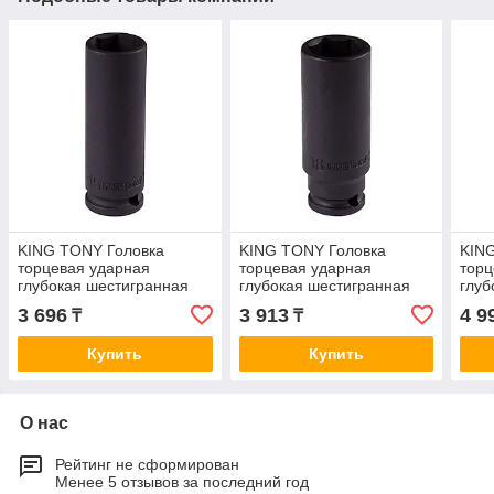
KING TONY Головка
KING TONY Головка
KIN
торцевая ударная
торцевая ударная
торц
глубокая шестигранная
глубокая шестигранная
глуб
3/8", 15 мм KING TONY
3/8", 18 мм KING TONY
3/8"
3 696
3 913
4 9
₸
₸
343515M
343518M
343
Купить
Купить
О нас
Рейтинг не сформирован
Менее 5 отзывов за последний год