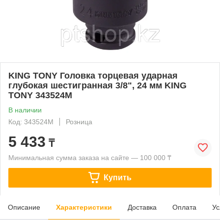
KING TONY Головка торцевая ударная
глубокая шестигранная 3/8", 24 мм KING
TONY 343524M
В наличии
Код: 343524M
Розница
5 433
₸
Минимальная сумма заказа на сайте — 100 000 ₸
Купить
Описание
Характеристики
Доставка
Оплата
Ус