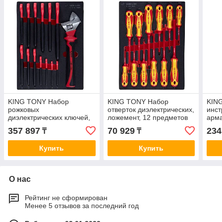
KING TONY Набор
KING TONY Набор
KIN
рожковых
отверток диэлектрических,
инст
диэлектрических ключей,
ложемент, 12 предметов
арма
8-24 мм, ложемент, 14
KING TONY 9-30612MRV
24 
357 897
70 929
234
₸
₸
предметов KING TONY 9-
9-9
901VE14MRV
Купить
Купить
О нас
Рейтинг не сформирован
Менее 5 отзывов за последний год