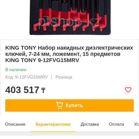
KING TONY Набор накидных диэлектрических
ключей, 7-24 мм, ложемент, 15 предметов
KING TONY 9-12FVG15MRV
В наличии
Код: 9-12FVG15MRV
Розница
403 517
₸
Купить
Описание
Характеристики
Доставка
Оплата
Ус