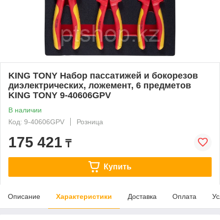
KING TONY Набор пассатижей и бокорезов
диэлектрических, ложемент, 6 предметов
KING TONY 9-40606GPV
В наличии
Код: 9-40606GPV
Розница
175 421
₸
Купить
Описание
Характеристики
Доставка
Оплата
Ус