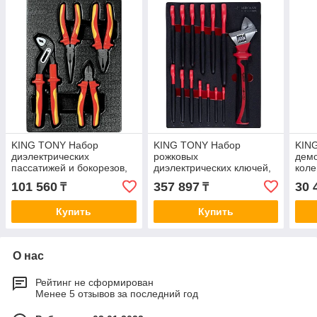
KING TONY Набор
KING TONY Набор
KIN
диэлектрических
рожковых
демо
пассатижей и бокорезов,
диэлектрических ключей,
коле
ложемент, 4 предмета
8-24 мм, ложемент, 14
пре
101 560
357 897
30 
₸
₸
KING TONY 9-40604GP
предметов KING TONY 9-
309
901VE14MRV
Купить
Купить
О нас
Рейтинг не сформирован
Менее 5 отзывов за последний год