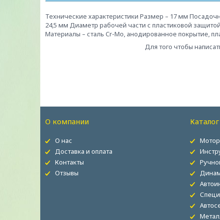
Технические характеристики Размер – 17 мм Посадочн
24,5 мм Диаметр рабочей части с пластиковой защитой 
Материалы – сталь Cr-Mo, анодированное покрытие, плас
Для того чтобы написат
О компании
Каталог
О нас
Мотор
Доставка и оплата
Инстр
Контакты
Ручно
Отзывы
Динам
Автои
Специ
Автос
Метал