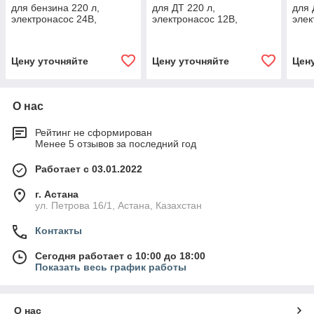
для бензина 220 л,
для ДТ 220 л,
для 
электронасос 24В,
электронасос 12В,
элек
электронный счетчик,
электронный счетчик,
элек
пистолет-автомат
пистолет-автомат
пист
Цену уточняйте
Цену уточняйте
Цен
О нас
Рейтинг не сформирован
Менее 5 отзывов за последний год
Работает с 03.01.2022
г. Астана
ул. Петрова 16/1, Астана, Казахстан
Контакты
Сегодня работает с 10:00 до 18:00
Показать весь график работы
О нас