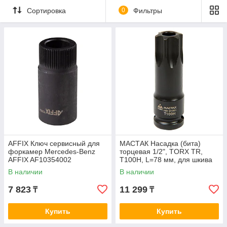
Сортировка
0
Фильтры
AFFIX Ключ сервисный для
МАСТАК Насадка (бита)
форкамер Mercedes-Benz
торцевая 1/2", TORX TR,
AFFIX AF10354002
T100H, L=78 мм, для шкива
распредвала МАСТАК 103-
В наличии
В наличии
21301
7 823
11 299
₸
₸
Купить
Купить