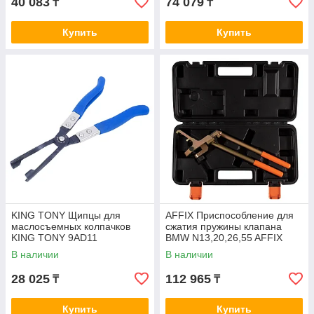
40 083
74 079
₸
₸
Купить
Купить
KING TONY Щипцы для
AFFIX Приспособление для
маслосъемных колпачков
сжатия пружины клапана
KING TONY 9AD11
BMW N13,20,26,55 AFFIX
AF10321240C
В наличии
В наличии
28 025
112 965
₸
₸
Купить
Купить