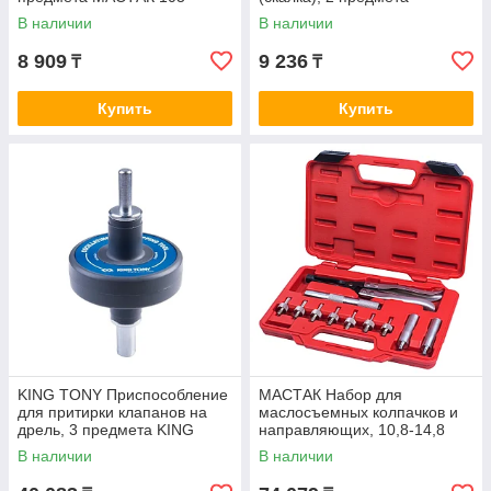
13005P01
МАСТАК 103-13002
В наличии
В наличии
8 909
9 236
₸
₸
Купить
Купить
KING TONY Приспособление
МАСТАК Набор для
для притирки клапанов на
маслосъемных колпачков и
дрель, 3 предмета KING
направляющих, 10,8-14,8
TONY 9AH0331
мм, кейс, 11 предметов
В наличии
В наличии
МАСТАК 103-14001C