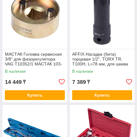
МАСТАК Головка сервисная
AFFIX Насадка (бита)
3/8" для фазорегулятора
торцевая 1/2", TORX TR,
VAG T10352/1 МАСТАК 103-
T100H, L=78 мм, для шкива
23003
распредвала AFFIX
В наличии
В наличии
AF10321301
14 449
7 389
₸
₸
Купить
Купить