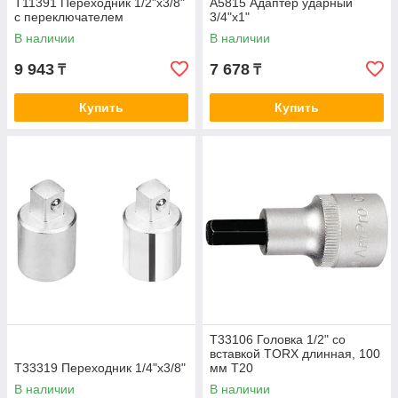
T11391 Переходник 1/2"х3/8"
A5815 Адаптер ударный
с переключателем
3/4"х1"
В наличии
В наличии
9 943
7 678
₸
₸
Купить
Купить
T33106 Головка 1/2" со
вставкой TORX длинная, 100
T33319 Переходник 1/4"х3/8"
мм T20
В наличии
В наличии