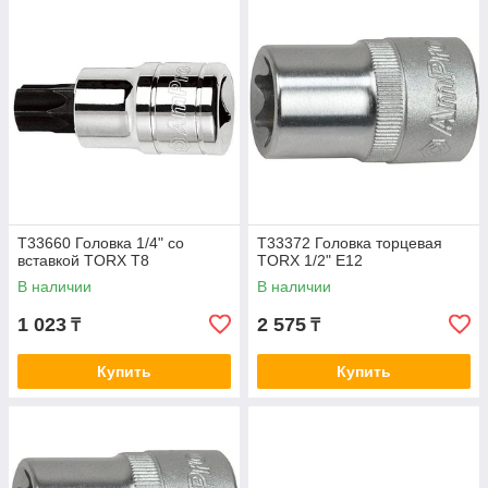
T33660 Головка 1/4" со
T33372 Головка торцевая
вставкой TORX T8
TORX 1/2" E12
В наличии
В наличии
1 023
2 575
₸
₸
Купить
Купить