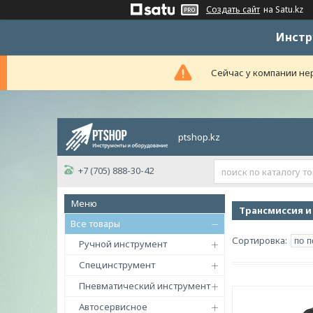
Создать сайт
на Satu.kz
Инстр
Сейчас у компании нер
ptshop.kz
+7 (705) 888-30-42
Трансмиссия и
Все товары
Ручной инструмент
Специнструмент
Пневматический инструмент
Автосервисное