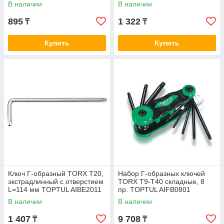
AIBE1510
В наличии
В наличии
895
1 322
₸
₸
Купить
Купить
Ключ Г-образный TORX T20,
Набор Г-образных ключей
экстрадлинный с отверстием
TORX T9-T40 складные, 8
L=114 мм TOPTUL AIBE2011
пр. TOPTUL AIFB0801
В наличии
В наличии
1 407
9 708
₸
₸