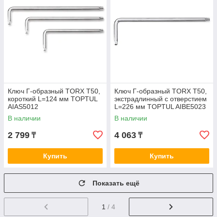
Ключ Г-образный TORX T50,
Ключ Г-образный TORX T50,
короткий L=124 мм TOPTUL
экстрадлинный с отверстием
AIAS5012
L=226 мм TOPTUL AIBE5023
В наличии
В наличии
2 799
4 063
₸
₸
Купить
Купить
Показать ещё
1
/ 4