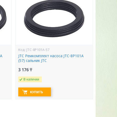
JTC-8P101A-57
1A
JTC Ремкомплект насоса JTC-8P101A
(57) сальник JTC
3 176 ₸
В наличии
КУПИТЬ