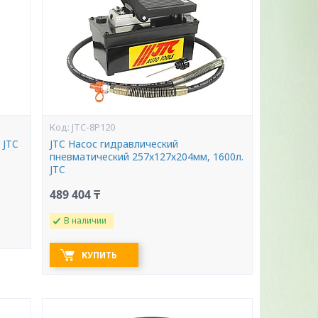
JTC-8P120
 JTC
JTC Насос гидравлический
пневматический 257х127х204мм, 1600л.
JTC
489 404 ₸
В наличии
КУПИТЬ