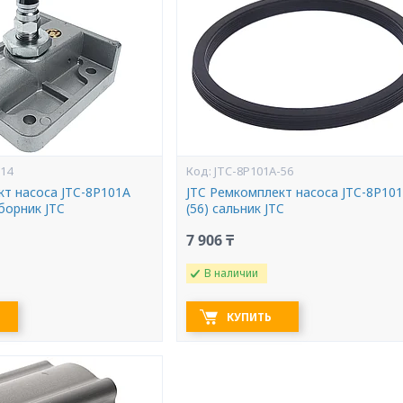
-14
JTC-8P101A-56
кт насоса JTC-8P101A
JTC Ремкомплект насоса JTC-8P10
борник JTC
(56) сальник JTC
7 906 ₸
В наличии
КУПИТЬ