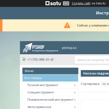
Создать сайт
на Satu.kz
Инстр
Сейчас у компании н
ptshop.kz
+7 (705) 888-30-42
Насосы гидрав
Все товары
Ручной инструмент
Специнструмент
Пневматический инструмент
Автосервисное