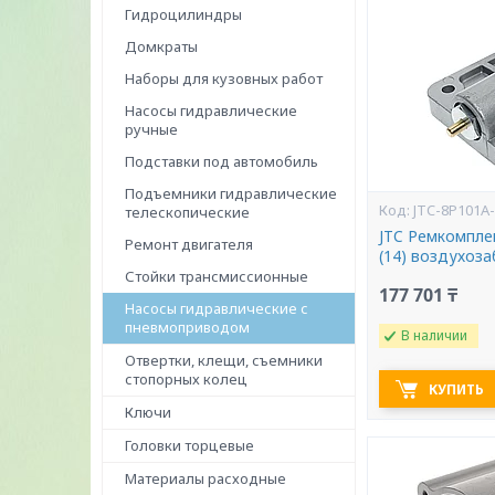
Гидроцилиндры
Домкраты
Наборы для кузовных работ
Насосы гидравлические
ручные
Подставки под автомобиль
Подъемники гидравлические
JTC-8P101A
телескопические
JTC Ремкомпле
Ремонт двигателя
(14) воздухоза
Стойки трансмиссионные
177 701 ₸
Насосы гидравлические с
пневмоприводом
В наличии
Отвертки, клещи, съемники
стопорных колец
КУПИТЬ
Ключи
Головки торцевые
Материалы расходные