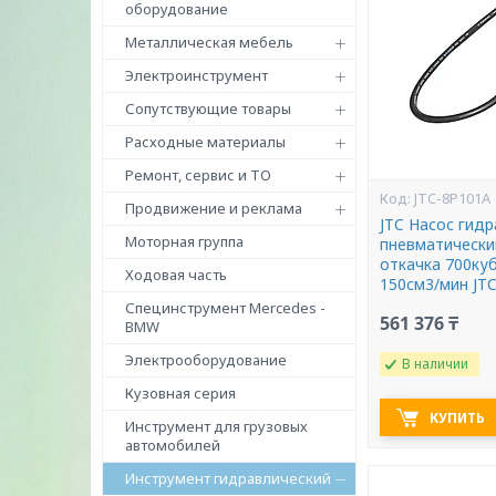
оборудование
Металлическая мебель
Электроинструмент
Сопутствующие товары
Расходные материалы
Ремонт, сервис и ТО
JTC-8P101A
Продвижение и реклама
JTC Насос гид
Моторная группа
пневматический
откачка 700куб
Ходовая часть
150см3/мин JT
Специнструмент Mercedes -
561 376 ₸
BMW
Электрооборудование
В наличии
Кузовная серия
КУПИТЬ
Инструмент для грузовых
автомобилей
Инструмент гидравлический