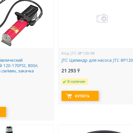
JTC-8P120-08
равлический
JTC Цилиндр для насоса JTC-8P120
 120-170PSI, 800л.
21 293 ₸
.см/мин, закачка
C
В наличии
КУПИТЬ