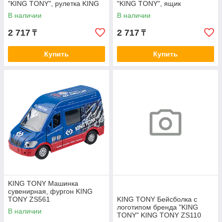
"KING TONY", рулетка KING
"KING TONY", ящик
TONY TS1008
инструментальный KING
В наличии
В наличии
TONY TS1016
2 717
2 717
₸
₸
Купить
Купить
KING TONY Машинка
сувенирная, фургон KING
TONY ZS561
KING TONY Бейсболка с
логотипом бренда "KING
В наличии
TONY" KING TONY ZS110