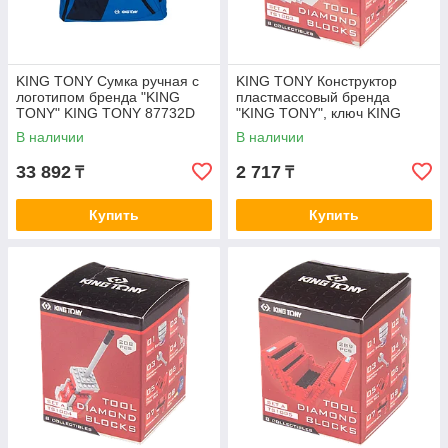
KING TONY Сумка ручная с
KING TONY Конструктор
логотипом бренда "KING
пластмассовый бренда
TONY" KING TONY 87732D
"KING TONY", ключ KING
TONY TS1003
В наличии
В наличии
33 892
2 717
₸
₸
Купить
Купить