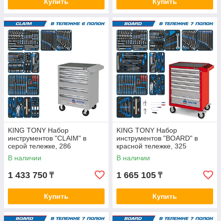
Купить
Купить
KING TONY Набор
KING TONY Набор
инструментов "CLAIM" в
инструментов "BOARD" в
серой тележке, 286
красной тележке, 325
предметов KING TONY 934-
предметов KING TONY 934-
В наличии
В наличии
286AMG
325AMR
1 433 750
1 665 105
₸
₸
Купить
Купить