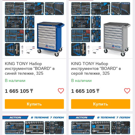
KING TONY Набор
KING TONY Набор
инструментов "BOARD" в
инструментов "BOARD" в
синей тележке, 325
серой тележке, 325
предметов KING TONY 934-
предметов KING TONY 934-
В наличии
В наличии
325AMB
325AMG
1 665 105
1 665 105
₸
₸
Купить
Купить