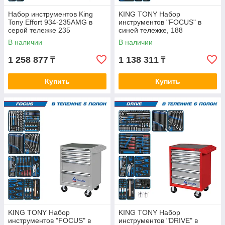
Набор инструментов King
KING TONY Набор
Tony Effort 934-235AMG в
инструментов "FOCUS" в
серой тележке 235
синей тележке, 188
предметов
предметов KING TONY 934-
В наличии
В наличии
188AMB
1 258 877
1 138 311
₸
₸
Купить
Купить
KING TONY Набор
KING TONY Набор
инструментов "FOCUS" в
инструментов "DRIVE" в