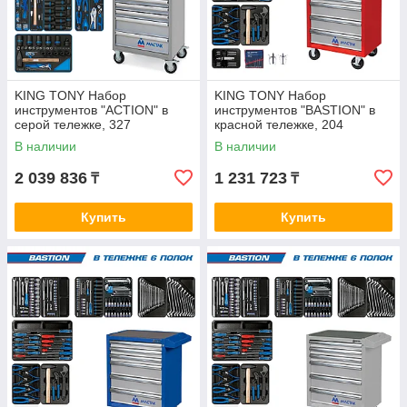
KING TONY Набор
KING TONY Набор
инструментов "ACTION" в
инструментов "BASTION" в
серой тележке, 327
красной тележке, 204
предметов KING TONY 934-
предмета KING TONY 934-
В наличии
В наличии
327AMG
100AMR
2 039 836
1 231 723
₸
₸
Купить
Купить