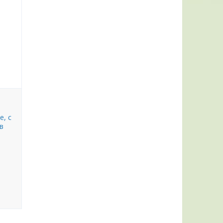
е, с
в