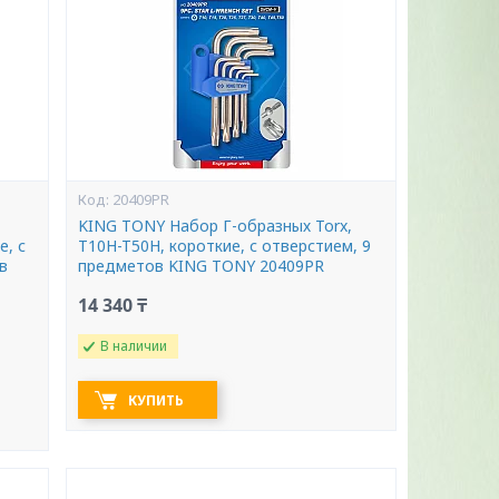
20409PR
KING TONY Набор Г-образных Torx,
е, с
T10H-T50H, короткие, с отверстием, 9
в
предметов KING TONY 20409PR
14 340 ₸
В наличии
КУПИТЬ