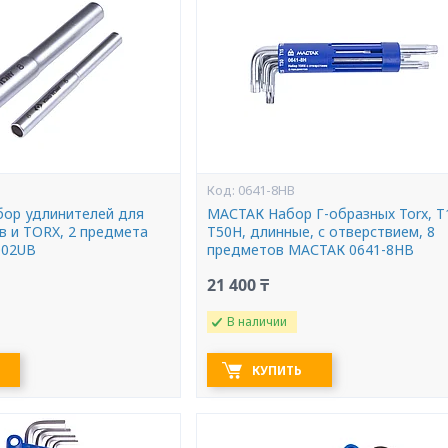
0641-8HB
ор удлинителей для
МАСТАК Набор Г-образных Torx, Т
в и TORX, 2 предмета
Т50H, длинные, с отверствием, 8
002UB
предметов МАСТАК 0641-8HB
21 400 ₸
В наличии
КУПИТЬ