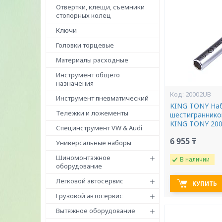
Отвертки, клещи, съемники
стопорных колец
Ключи
Головки торцевые
Материалы расходные
Инструмент общего
назначения
20002UB
Инструмент пневматический
KING TONY Наб
Тележки и ложементы
шестиграннико
KING TONY 20
Специнструмент VW & Audi
6 955 ₸
Универсальные наборы
Шиномонтажное
В наличии
оборудование
Легковой автосервис
КУПИТЬ
Грузовой автосервис
Вытяжное оборудование