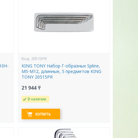
20515PR
10H-
KING TONY Набор Г-образных Spline,
M5-M12, длинные, 5 предметов KING
TONY 20515PR
21 944 ₸
В наличии
КУПИТЬ