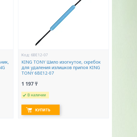
6BE12-07
ник,
KING TONY Шило изогнутое, скребок
ING
для удаления излишков припоя KING
TONY 6BE12-07
1 197 ₸
В наличии
КУПИТЬ