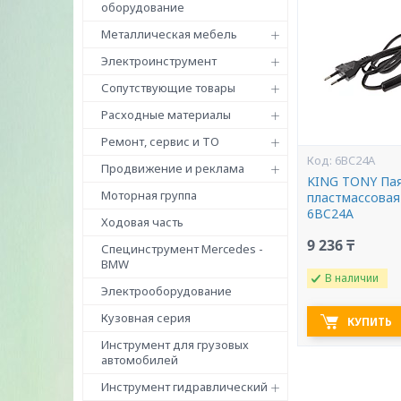
оборудование
Металлическая мебель
Электроинструмент
Сопутствующие товары
Расходные материалы
Ремонт, сервис и ТО
6BC24A
Продвижение и реклама
KING TONY Паял
Моторная группа
пластмассовая
6BC24A
Ходовая часть
9 236 ₸
Специнструмент Mercedes -
BMW
В наличии
Электрооборудование
Кузовная серия
КУПИТЬ
Инструмент для грузовых
автомобилей
Инструмент гидравлический