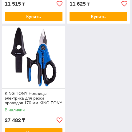
11 515
11 625
₸
₸
Купить
Купить
KING TONY Ножницы
электрика для резки
проводов 170 мм KING TONY
6AB14-65
В наличии
27 482
₸