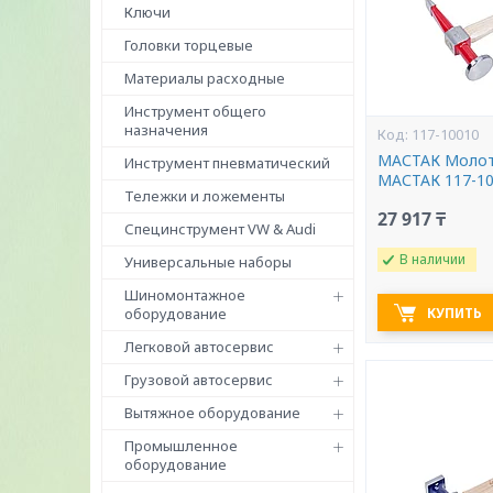
Ключи
Головки торцевые
Материалы расходные
Инструмент общего
назначения
117-10010
МАСТАК Молот
Инструмент пневматический
МАСТАК 117-1
Тележки и ложементы
27 917 ₸
Специнструмент VW & Audi
В наличии
Универсальные наборы
Шиномонтажное
оборудование
КУПИТЬ
Легковой автосервис
Грузовой автосервис
Вытяжное оборудование
Промышленное
оборудование