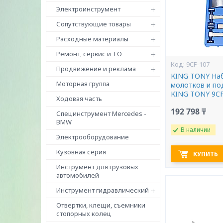
Электроинструмент
Сопутствующие товары
Расходные материалы
Ремонт, сервис и ТО
9CF-107
Продвижение и реклама
KING TONY На
Моторная группа
молотков и по
KING TONY 9CF
Ходовая часть
192 798 ₸
Специнструмент Mercedes -
BMW
В наличии
Электрооборудование
Кузовная серия
КУПИТЬ
Инструмент для грузовых
автомобилей
Инструмент гидравлический
Отвертки, клещи, съемники
стопорных колец