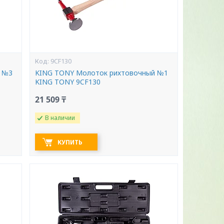
9CF130
 №3
KING TONY Молоток рихтовочный №1
KING TONY 9CF130
21 509 ₸
В наличии
КУПИТЬ