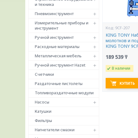
и техника
Пневмоинструмент
Измерительные приборы и
9CF-207
инструмент
KING TONY На
Ручной инструмент
молотков и по
KING TONY 9CF
Расходные материалы
Металлическая мебель
189 539 ₸
Ручной инструмент Hazet
В наличии
Счетчики
Раздаточные пистолеты
КУПИТЬ
Топливораздаточные модули
Насосы
Катушки
Фильтры
Нагнетатели смазки