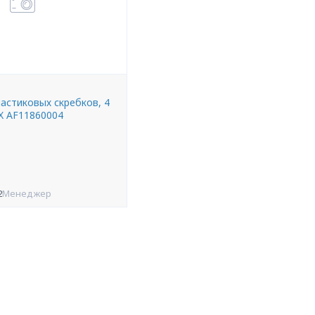
астиковых скребков, 4
X AF11860004
2
Менеджер