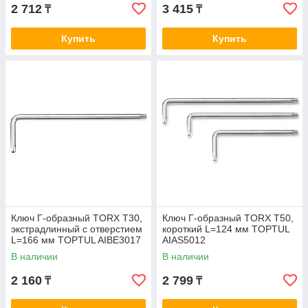
2 712
3 415
₸
₸
Купить
Купить
Ключ Г-образный TORX T30,
Ключ Г-образный TORX T50,
экстрадлинный с отверстием
короткий L=124 мм TOPTUL
L=166 мм TOPTUL AIBE3017
AIAS5012
В наличии
В наличии
2 160
2 799
₸
₸