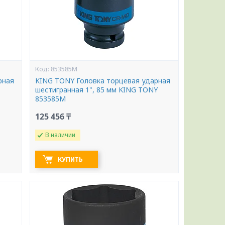
853585M
рная
KING TONY Головка торцевая ударная
шестигранная 1", 85 мм KING TONY
853585M
125 456 ₸
В наличии
КУПИТЬ