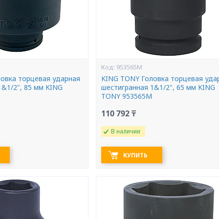
953565M
овка торцевая ударная
KING TONY Головка торцевая уда
1&1/2", 85 мм KING
шестигранная 1&1/2", 65 мм KING
TONY 953565M
110 792 ₸
В наличии
КУПИТЬ