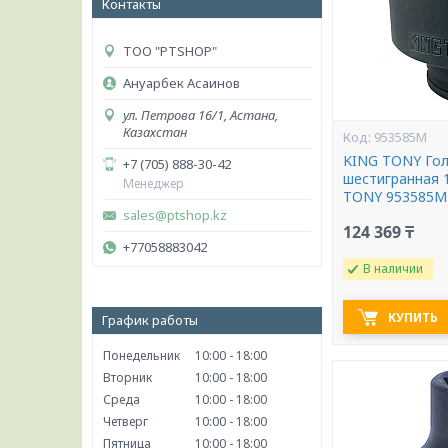
Контакты
ТОО "PTSHOP"
Ануарбек Асаинов
ул. Петрова 16/1, Астана,
Казахстан
953585M
KING TONY Гол
+7 (705) 888-30-42
шестигранная 
Менеджер
TONY 953585M
sales@ptshop.kz
124 369 ₸
+77058883042
В наличии
КУПИТЬ
График работы
Понедельник
10:00
18:00
Вторник
10:00
18:00
Среда
10:00
18:00
Четверг
10:00
18:00
Пятница
10:00
18:00