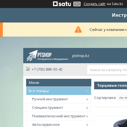
Создать сайт
на Satu.kz
Инстр
Сейчас у компании н
ptshop.kz
+7 (705) 888-30-42
Торцевые голо
Все товары
Ручной инструмент
Специнструмент
Пневматический инструмент
Автосервисное