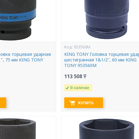
953560M
овка торцевая ударная
KING TONY Головка торцевая уда
1", 75 мм KING TONY
шестигранная 1&1/2", 60 мм KING
TONY 953560M
113 508 ₸
В наличии
КУПИТЬ