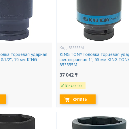
853555M
овка торцевая ударная
KING TONY Головка торцевая уда
1&1/2", 70 мм KING
шестигранная 1", 55 мм KING TON
853555M
37 042 ₸
В наличии
КУПИТЬ