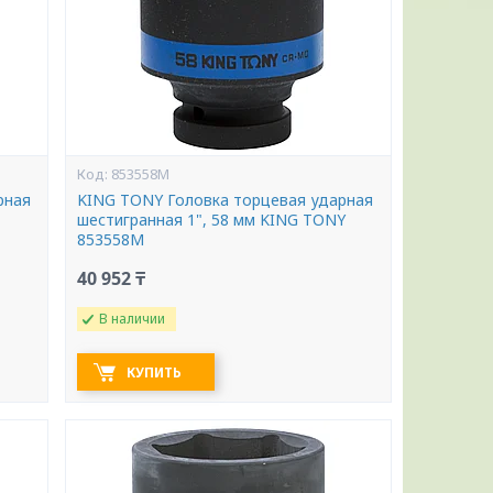
853558M
рная
KING TONY Головка торцевая ударная
шестигранная 1", 58 мм KING TONY
853558M
40 952 ₸
В наличии
КУПИТЬ