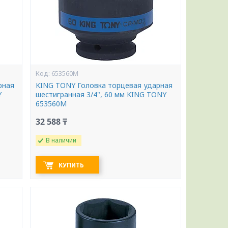
653560M
рная
KING TONY Головка торцевая ударная
Y
шестигранная 3/4", 60 мм KING TONY
653560M
32 588 ₸
В наличии
КУПИТЬ