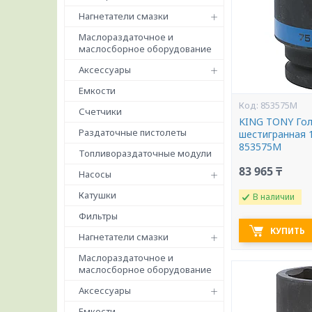
Нагнетатели смазки
Маслораздаточное и
маслосборное оборудование
Аксессуары
Емкости
853575M
Счетчики
KING TONY Гол
Раздаточные пистолеты
шестигранная 
853575M
Топливораздаточные модули
83 965 ₸
Насосы
Катушки
В наличии
Фильтры
КУПИТЬ
Нагнетатели смазки
Маслораздаточное и
маслосборное оборудование
Аксессуары
Емкости