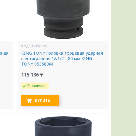
953580M
рная
KING TONY Головка торцевая ударная
шестигранная 1&1/2", 80 мм KING
TONY 953580M
115 136 ₸
В наличии
КУПИТЬ