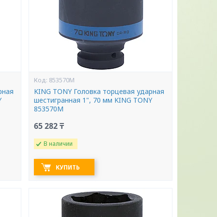
853570M
рная
KING TONY Головка торцевая ударная
Y
шестигранная 1", 70 мм KING TONY
853570M
65 282 ₸
В наличии
КУПИТЬ