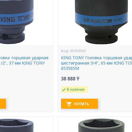
653565M
овка торцевая ударная
KING TONY Головка торцевая уда
1/2", 37 мм KING TONY
шестигранная 3/4", 65 мм KING T
653565M
38 888 ₸
В наличии
КУПИТЬ