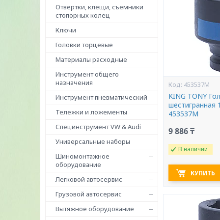
Отвертки, клещи, съемники
стопорных колец
Ключи
Головки торцевые
Материалы расходные
Инструмент общего
назначения
453537M
KING TONY Гол
Инструмент пневматический
шестигранная 
Тележки и ложементы
453537M
Специнструмент VW & Audi
9 886 ₸
Универсальные наборы
В наличии
Шиномонтажное
оборудование
КУПИТЬ
Легковой автосервис
Грузовой автосервис
Вытяжное оборудование