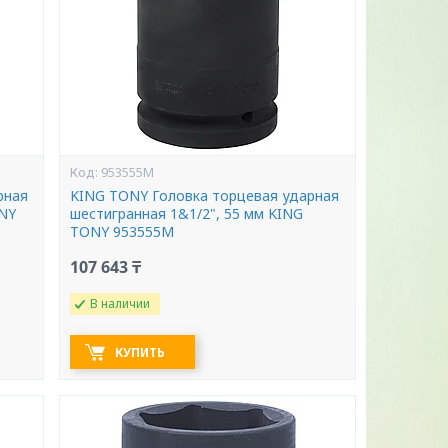
953555M
рная
KING TONY Головка торцевая ударная
ONY
шестигранная 1&1/2", 55 мм KING
TONY 953555M
107 643 ₸
В наличии
КУПИТЬ