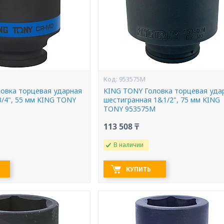
953575M
овка торцевая ударная
KING TONY Головка торцевая уда
3/4", 55 мм KING TONY
шестигранная 1&1/2", 75 мм KING
TONY 953575M
113 508 ₸
В наличии
КУПИТЬ