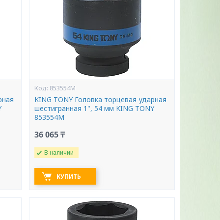
853554M
рная
KING TONY Головка торцевая ударная
Y
шестигранная 1", 54 мм KING TONY
853554M
36 065 ₸
В наличии
КУПИТЬ