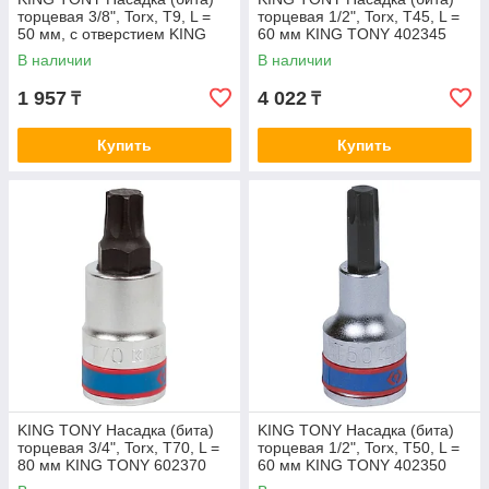
торцевая 3/8", Torx, T9, L =
торцевая 1/2", Torx, T45, L =
50 мм, с отверстием KING
60 мм KING TONY 402345
TONY 302709
В наличии
В наличии
1 957
4 022
₸
₸
Купить
Купить
KING TONY Насадка (бита)
KING TONY Насадка (бита)
торцевая 3/4", Torx, T70, L =
торцевая 1/2", Torx, T50, L =
80 мм KING TONY 602370
60 мм KING TONY 402350