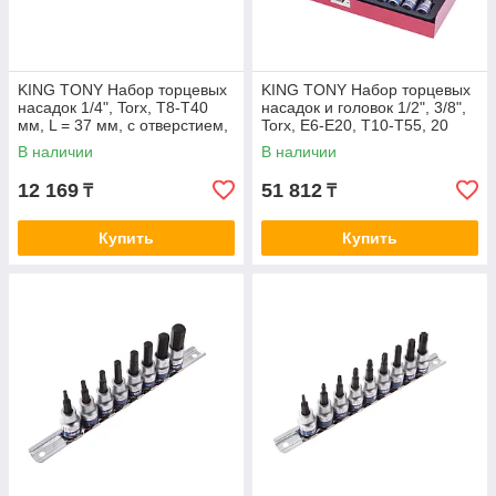
KING TONY Набор торцевых
KING TONY Набор торцевых
насадок 1/4", Torx, Т8-Т40
насадок и головок 1/2", 3/8",
мм, L = 37 мм, с отверстием,
Torx, Е6-Е20, Т10-Т55, 20
9 предметов KING TONY
предметов KING TONY
В наличии
В наличии
2119PR
7120PR
12 169
51 812
₸
₸
Купить
Купить